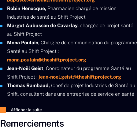
Robin Henocque,
Pharmacien chargé de mission
Industries de santé au Shift Project
Margot Aubusson de Cavarlay,
chargée de projet santé
au Shift Project
Mona Poulain,
Chargée de communication du programme
Santé au Shift Project :
mona.poulain@theshiftproject.org
Jean-Noël Geist
, Coordinateur du programme Santé au
Shift Project :
jean-noel.geist@theshiftproject.org
Thomas Rambaud,
(chef de projet Industries de Santé au
Shift, consultant dans une entreprise de service en santé
et membre des Shifters)
Afficher la suite
Laurie Marrauld,
(cheffe de projet Santé au Shift,
maîtresse de conférence en santé publique à l’EHESP et
Remerciements
titulaire de la Chaire RESPECT)
David Grimaldi
, Médecin réanimateur et conseiller