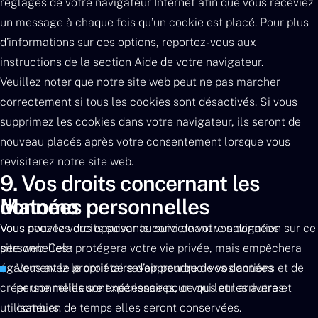
réglages de votre navigateur Internet afin que vous receviez
un message à chaque fois qu’un cookie est placé. Pour plus
d’informations sur ces options, reportez-vous aux
instructions de la section Aide de votre navigateur.
Veuillez noter que notre site web peut ne pas marcher
correctement si tous les cookies sont désactivés. Si vous
supprimez les cookies dans votre navigateur, ils seront de
nouveau placés après votre consentement lorsque vous
revisiterez notre site web.
9. Vos droits concernant les
données personnelles
Matomo
Vous avez les droits suivants concernant vos données
Vous pouvez vous opposer au suivi de votre navigation sur ce
personnelles :
site web. Cela protégera votre vie privée, mais empêchera
également le propriétaire d’apprendre de vos actions et de
Vous avez le droit de savoir pourquoi vos données
créer une meilleure expérience pour vous et les autres
personnelles sont nécessaires, ce qui leur arrivera et
utilisateurs.
combien de temps elles seront conservées.