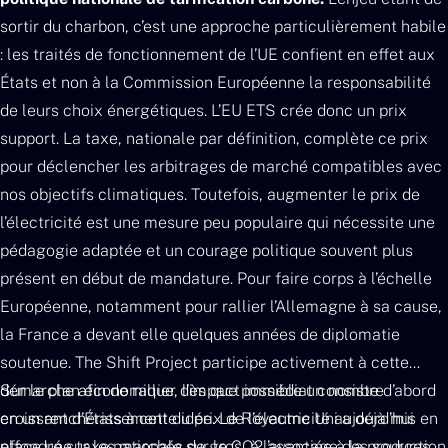
sortir du charbon, c’est une approche particulièrement habile
: les traités de fonctionnement de l’UE confient en effet aux
États et non à la Commission Européenne la responsabilité
de leurs choix énergétiques. L’EU ETS crée donc un prix
support. La taxe, nationale par définition, complète ce prix
pour déclencher les arbitrages de marché compatibles avec
nos objectifs climatiques. Toutefois, augmenter le prix de
l’électricité est une mesure peu populaire qui nécessite une
pédagogie adaptée et un courage politique souvent plus
présent en début de mandature. Pour faire corps à l’échelle
Européenne, notamment pour rallier l’Allemagne à sa cause,
la France a devant elle quelques années de diplomatie
soutenue. The Shift Project participe activement à cette
démarche afin de rallier dès que possible un nombre
Sur le plan économique, l’impact immédiat consiste d’abord
croissant d’États à cette idée. Le Royaume Uni a déjà mis en
en un renchérissement du prix de l’électricité aujourd’hui
place une taxe nationale sur le CO2 associée à la production
effondré sur les marchés de gros, à l’avantage des sources