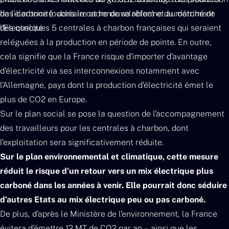
de l’électricité, dans le cadre de sa réforme du marché de
bas-carbone (nucléaire et renouvelables) et au détriment
l’Electricité.
des quelques 5 centrales à charbon françaises qui seraient
reléguées à la production en période de pointe. En outre,
cela signifie que la France risque d’importer d’avantage
d’électricité via ses interconnexions notamment avec
l’Allemagne, pays dont la production d’électricité émet le
plus de CO2 en Europe.
Sur le plan social se pose la question de l’accompagnement
des travailleurs pour les centrales à charbon, dont
l’exploitation sera significativement réduite.
Sur le plan environnemental et climatique, cette mesure
réduit le risque d’un retour vers un mix électrique plus
carboné dans les années à venir. Elle pourrait donc séduire
d’autres Etats au mix électrique peu ou pas carboné.
De plus, d’après le Ministère de l’environnement, la France
évitera d’émettre 12 MT de CO2 par an – ainsi que les