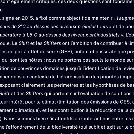
ont également critiques, ces deux questions sont fondament
e.
t, signé en 2015, a fixé comme objectif de maintenir «
l’augme
ous de 2°C au-dessus des niveaux préindustriels
» et de pour
empérature à 1,5°C au-dessus des niveaux préindustriels
». L’o
coule. Le
Shift
et les
Shifters
ont l’ambition de contribuer à l
ons de gaz à effet de serre (GES), autant et aussi vite que po
qui sont les nôtres : nous ne portons pas seuls le monde sur
ion de couvrir ces domaines jusqu’à l’identification de levier
nner dans un contexte de hiérarchisation des priorités (impo
n exposant clairement les périmètres et les hypothèses de ba
Shift
et des
Shifters
qui portent sur l’évaluation de solutions
 leur intérêt pour le climat (limitation des émissions de GES,
ment climatique), et leur contribution à la réduction de la
n). Nous sommes bien sûr attentifs aux interactions entre les 
 l’effondrement de la biodiversité (qui subit et agit sur le 