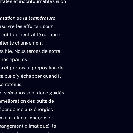
ales et incontournables si on
ntation de la température
suivre les efforts «
pour
bjectif de neutralité carbone
imiter le changement
ssible. Nous ferons de notre
 nos épaules.
s et parfois la proposition de
ssible d’y échapper quand il
se retenus.
 et scénarios sont donc guidés
 amélioration des puits de
 dépendance aux énergies
enjeux climat-énergie et
changement climatique), la